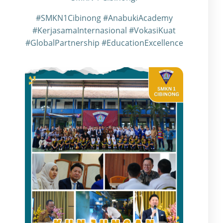
#SMKN1Cibinong #AnabukiAcademy
#KerjasamaInternasional #VokasiKuat
#GlobalPartnership #EducationExcellence