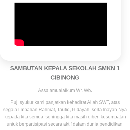
SAMBUTAN KEPALA SEKOLAH SMKN 1
CIBINONG
Assalamualaikum Wr. Wb.
Puji syukur kami panjatkan kehadirat Allah SWT, atas
segala limpahan Rahmat, Taufiq, Hidayah, serta Inayah-Nya
kepada kita semua, sehingga kita masih diberi kesempatan
untuk berpartisipasi secara aktif dalam dunia pendidikan.