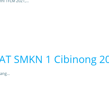
ni TFLM 2021,…
RAT SMKN 1 Cibinong 2
nang…