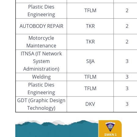
Plastic Dies
TFLM
2
Engineering
AUTOBODY REPAIR
TKR
2
Motorcycle
TKR
2
Maintenance
ITNSA (IT Network
System
SIJA
3
Administration)
Welding
TFLM
3
Plastic Dies
TFLM
3
Engineering
GDT (Graphic Design
DKV
3
Technology)