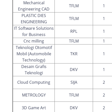
Mechanical
TFLM
1
Engineering CAD
PLASTIC DIES
TFLM
1
ENGINEERING
IT Software Solutions
RPL
1
for Business
Cnc milling
TFLM
1
Teknologi Otomotif
Mobil (Automobile
TKR
1
Technology)
Desain Grafis
DKV
1
Teknologi
Cloud Computing
SIJA
2
METROLOGY
TFLM
2
3D Game Art
DKV
2