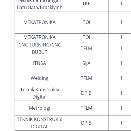
Teknik Pemasangan
TKP
1
Batu Bata/Bracklyinh
MEKATRONIKA
TOI
1
MEKATRONIKA
TOI
1
CNC TURNING/CNC
TFLM
1
BUBUT
ITNSA
SIJA
1
Welding
TFLM
1
Teknik Konstruksi
DPIB
1
Digital
Metrologi
TFLM
1
TEKNIK KONSTRUKSI
DPIB
1
DIGITAL