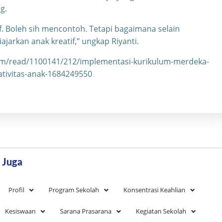
g.
if. Boleh sih mencontoh. Tetapi bagaimana selain
jarkan anak kreatif,” ungkap Riyanti.
com/read/1100141/212/implementasi-kurikulum-merdeka-
eativitas-anak-1684249550
 Juga
Profil
Program Sekolah
Konsentrasi Keahlian
Kesiswaan
Sarana Prasarana
Kegiatan Sekolah