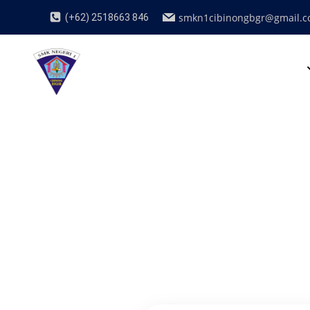
smkn1cibinongbgr@gmail.
(+62) 2518663 846
BERANDA
PROFIL